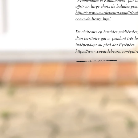
"Promenades et Randonnées" par l
offrir un large choix de balades po
http://www.coeurdebearn.com/fr/natu
coeur-de-bearn.html
De châteaux en bastides médiévales,
d'un territoire qui a, pendant très l
indépendant au pied des Pyrénées.
https://www.coeurdebearn.com/patr