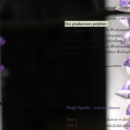
Le Ju­rançon­nais est une ré­gion viti­col
secs et doux. Les Clarines sont par­faite­m
no­bles des alen­tours et dé­guster leurs m
Nos producteurs préférés :
Domaine Lareydia
(vins en Biodynamie
Clos Thou
(agriculture biologique)
Domaine Nigri (
vins en agriculture Bio
Do­maine de ­S­ouch
(vins en Biodynamie
Clos Lapeyre
(vins agriculture Biologi
Profil Famille - activités douces
Jour 1
Arrivée et installation + déte
Jour 2
Plateau du Bénou et ses cerc