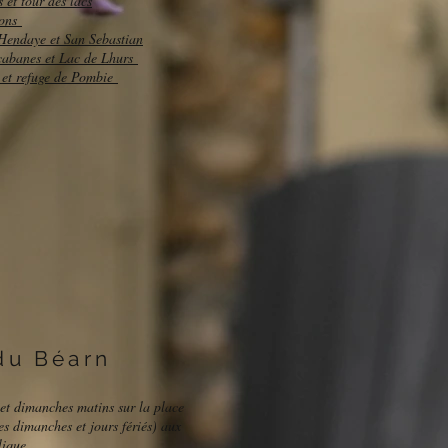
 et tour des lacs
rons
 Hendaye et San Sebastian
cabanes et Lac de Lhurs
c et refuge de Pombie
du Béarn
et dimanches matins sur la place
les dimanches et jours fériés) aux
blique.