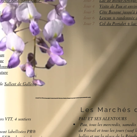
 petite randonnée facile
Jour 3
Lac de Bious-Artigues
Jour 4
Visite de Pau et envi
e
Jour 5
Côte Basque
jusqu'à
Jour 6
Lescun + randonnée 
Jour 7
Col du Portalet + la
ram
que
donnée)
ature
 de
Sallent de Gallego
Les Marchés 
PAU ET SES ALENTOURS
urs VTT, 4 sentiers
Pau, tous les mercredis, samedis 
du Foirail et tous les jours (sauf 
 sont labellisées PR®
halles et sur la place de la Répu