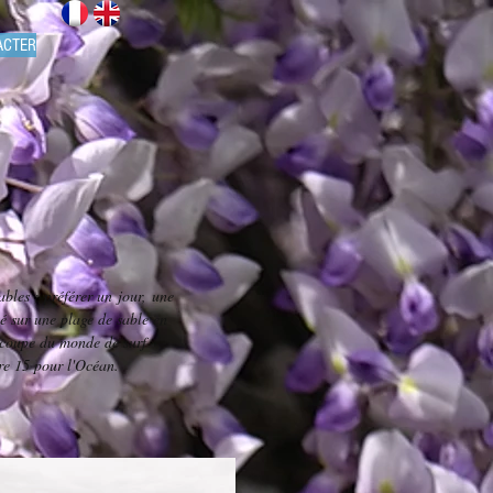
ACTER
ables ; préférer un jour, une
é sur une plage de sable en
a coupe du monde de surf
re 15 pour l'Océan.