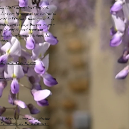
Pau (1h15 depuis les Clarines).
dans son héritage et ses contrastes
côté et l'Océan Atlantique à deux
Landes, soit le pays Basque où on y
s, le surf et aussi pour son
ent culturel, entre héritage des
aines.
e Mayarco-Cenitz-Acotz
e
n + détente autour de la piscine
l’itinéraire du Pic d'Escurets