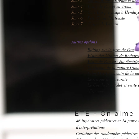
Jour 3
Lac de Bious-Artigues et une
Jour 4
Visite de Pau et environs
Jour 5
Côte Basque
jusqu'à Henday
Jour 6
Petit Train d'Artouste
Jour 7
Cirque de Lescun
Autres options
Rafting sur le gave de Pau
Visite des Grottes de Bethar
Visite de Pau en vélo électri
Le chemin de la mature (ran
Film TF1 Le chemin de la m
Le Cirque de Gavarnie
Le Col du Pourtalet
et visite
(Espagne)
​ÉTÉ - On aime
46 itinéraires pédestres et 14 parco
d'interprétations.
Certaines des randonnées pédestres