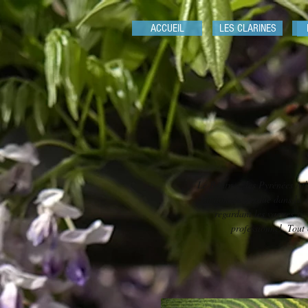
ACCUEIL
LES CLARINES
Le Béarn et les Pyrénées Atla
randonnée perdue dans la va
regardant les vagues si
professionnel. Tout