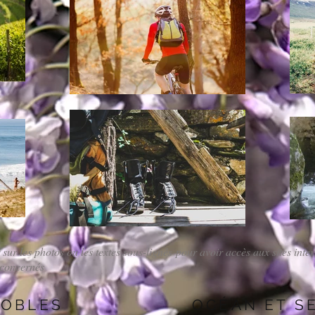
 sur les photos ou les textes sous-lignés pour avoir accès aux sites inter
 concernés
GNOBLES
OCÉAN ET S