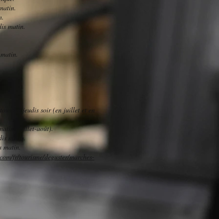
matin.
n.
dis matin.
 matin.
ous les jeudis soir (en juillet et en
atin (juillet-août).
dis matin.
s matin.
com/fr/tourisme/deguster/marches-