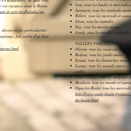
a FFRandonnée, de quoi vous
Gan, tous les lundis et mercredis 
ur vos vacances dans le Béarn.
Jurançon, tous les vendredis mati
re-et-activites/balades-en-
Billère, tous les mercredi et same
Idron, tous les samedis.
Nay, tous les mardis matin..
 découvrez les particularités
Arudy, tous les mardis et samedis
ongtemps, fait partie d'un Etat
VALLÉES PYRÉNÉENNES
imoine.html
Oloron, tous les vendredis matin.
Bedous, tous les jeudis matin.
Etsaut, tous les dimanches matin.
Laruns, tous les samedis matin et t
août).
Eaux-Bonnes, tous les mercredis m
Mauléon, tous les mardis et same
Ogeu-les-Bains, tous les mercredi
http://www.guide-bearn-pyrenees.
du-bearn.html