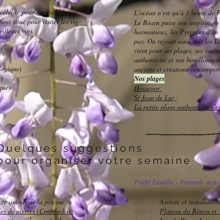
e célèbre pour ses vins blancs
L'océan n'est qu'à 1 heure de 
ent si­tué pour visiter les vi­g­
Le Béarn puise son inspiration 
eilleurs vins.
harmonieux, les Pyrénées d'un 
pas. On rejoint ainsi soit les 
)
vient pour ses plages, ses vague
authenticité et son bouillonnem
logique)
anciens et créations contempor
)
Nos plages
que)
Hossegor
St Jean de Luz
La petite plage authentique d
Quelques suggestions
pour organiser votre semaine​
Profil Famille - Formule activ
nte autour de la piscine
Jour 1
Arrivée et installatio
les de pierres (Cromlechs)
Jour 2
Plateau du Bénou et 